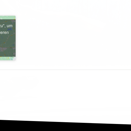
zu", um
ieren
e