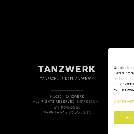
TANZWERK
Um dir ein o
Geräteinfor
Technologien
TANZSCHULE DREILÄNDERECK
dieser Websi
können best
© 2026 | TANZWERK
Dienste ver
ALL RIGHTS RESERVED.
IMPRESSUM
|
DATENSCHUTZ
WEBSITE BY
AHA FACTORY
Akz