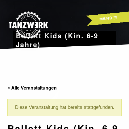
Skip
to
MENÜ
content
Ballett Kids (Kin. 6-9
Jahre)
« Alle Veranstaltungen
Diese Veranstaltung hat bereits stattgefunden.
Ballett Kids (Kin. 6-9