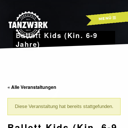
Skip
to
MENÜ
content
Ballett Kids (Kin. 6-9
Jahre)
« Alle Veranstaltungen
Diese Veranstaltung hat bereits stattgefunden.
Ballett Kids (Kin. 6-9