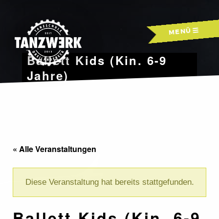
Skip
to
MENÜ
content
Ballett Kids (Kin. 6-9
Jahre)
« Alle Veranstaltungen
Diese Veranstaltung hat bereits stattgefunden.
Ballett Kids (Kin. 6-9