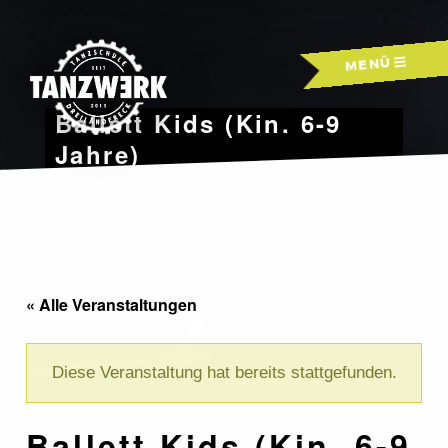
Skip
to
MENÜ
content
Ballett Kids (Kin. 6-9
Jahre)
« Alle Veranstaltungen
Diese Veranstaltung hat bereits stattgefunden.
Ballett Kids (Kin. 6-9