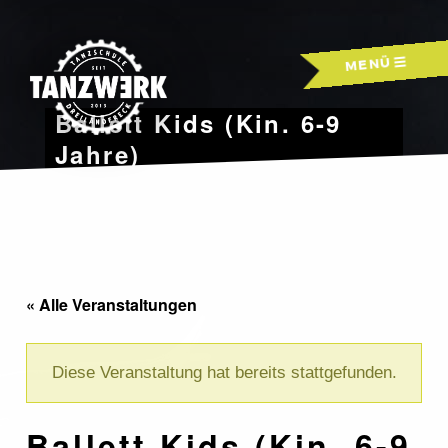
Skip
to
MENÜ
content
Ballett Kids (Kin. 6-9
Jahre)
« Alle Veranstaltungen
Diese Veranstaltung hat bereits stattgefunden.
Ballett Kids (Kin. 6-9