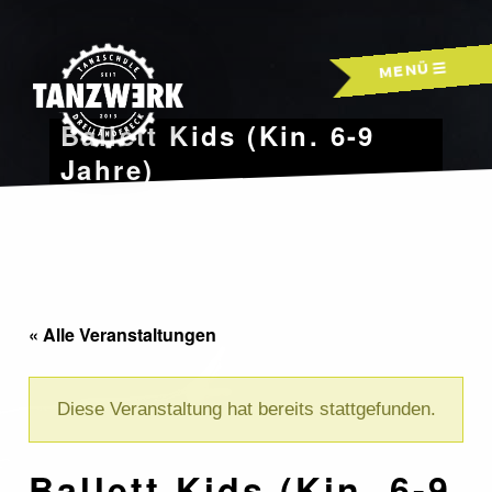
Skip
to
MENÜ
content
Ballett Kids (Kin. 6-9
Jahre)
« Alle Veranstaltungen
Diese Veranstaltung hat bereits stattgefunden.
Ballett Kids (Kin. 6-9