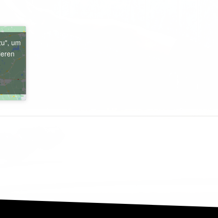
zu", um
ieren
e