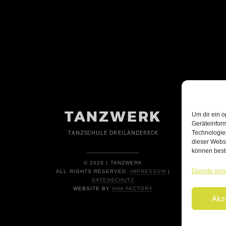
TANZWERK
Um dir ein o
Geräteinfor
Technologien
TANZSCHULE DREILÄNDERECK
dieser Websi
können best
© 2026 | TANZWERK
Dienste ver
ALL RIGHTS RESERVED.
IMPRESSUM
|
DATENSCHUTZ
WEBSITE BY
AHA FACTORY
Akz