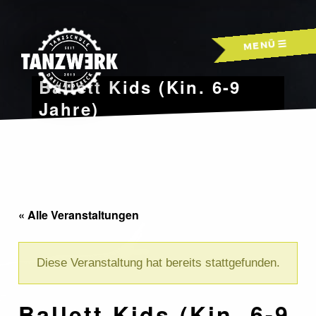
Skip
to
MENÜ
content
Ballett Kids (Kin. 6-9
Jahre)
« Alle Veranstaltungen
Diese Veranstaltung hat bereits stattgefunden.
Ballett Kids (Kin. 6-9