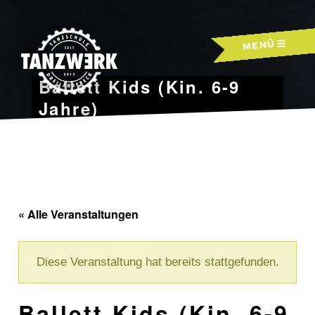
Skip
to
MENÜ
content
Ballett Kids (Kin. 6-9
Jahre)
« Alle Veranstaltungen
Diese Veranstaltung hat bereits stattgefunden.
Ballett Kids (Kin. 6-9