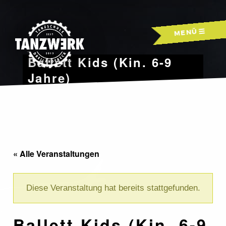
Skip
to
MENÜ
content
Ballett Kids (Kin. 6-9
Jahre)
« Alle Veranstaltungen
Diese Veranstaltung hat bereits stattgefunden.
Ballett Kids (Kin. 6-9