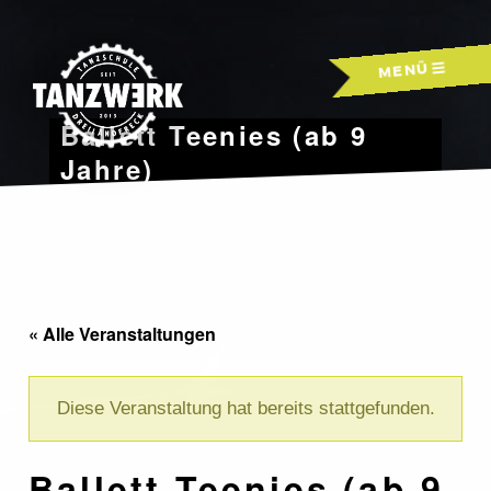
Skip
to
MENÜ
content
Ballett Teenies (ab 9
Jahre)
« Alle Veranstaltungen
Diese Veranstaltung hat bereits stattgefunden.
Ballett Teenies (ab 9