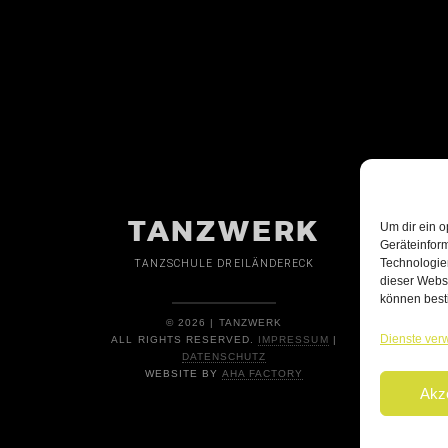
TANZWERK
Um dir ein o
Geräteinfor
Technologien
TANZSCHULE DREILÄNDERECK
dieser Websi
können best
© 2026 | TANZWERK
Dienste ver
ALL RIGHTS RESERVED.
IMPRESSUM
|
DATENSCHUTZ
WEBSITE BY
AHA FACTORY
Akz