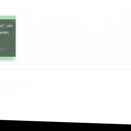
zu", um
ieren
e