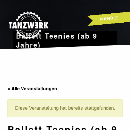
Skip
to
MENÜ
content
Ballett Teenies (ab 9
Jahre)
« Alle Veranstaltungen
Diese Veranstaltung hat bereits stattgefunden.
Ballett Teenies (ab 9