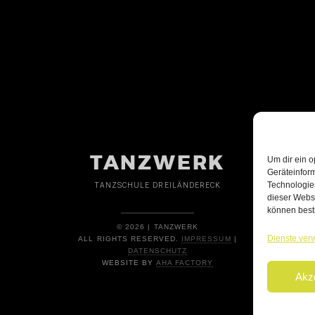
TANZWERK
Um dir ein o
Geräteinfor
Technologien
TANZSCHULE DREILÄNDERECK
dieser Websi
können best
© 2026 | TANZWERK
Dienste ver
ALL RIGHTS RESERVED.
IMPRESSUM
|
DATENSCHUTZ
WEBSITE BY
AHA FACTORY
Akz