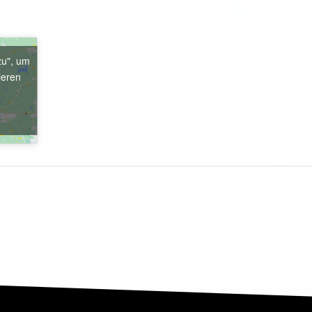
zu", um
ieren
e