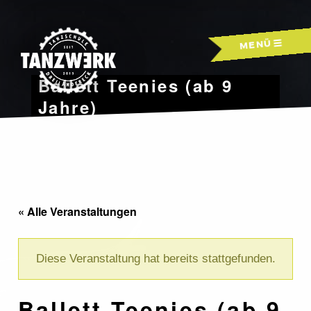
Skip
to
MENÜ
content
Ballett Teenies (ab 9
Jahre)
« Alle Veranstaltungen
Diese Veranstaltung hat bereits stattgefunden.
Ballett Teenies (ab 9