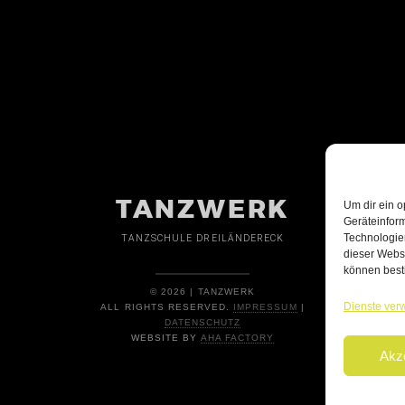
TANZWERK
Um dir ein o
Geräteinfor
Technologien
TANZSCHULE DREILÄNDERECK
dieser Websi
können best
© 2026 | TANZWERK
Dienste ver
ALL RIGHTS RESERVED.
IMPRESSUM
|
DATENSCHUTZ
WEBSITE BY
AHA FACTORY
Akz