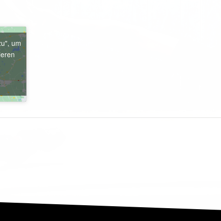
zu", um
ieren
e