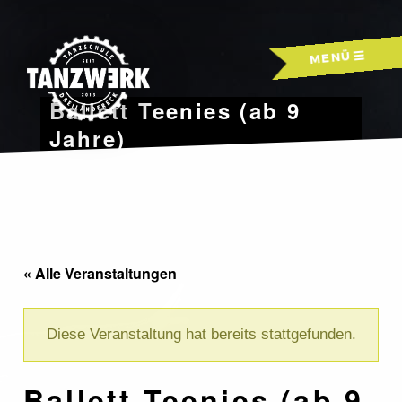
Skip
to
MENÜ
content
Ballett Teenies (ab 9
Jahre)
« Alle Veranstaltungen
Diese Veranstaltung hat bereits stattgefunden.
Ballett Teenies (ab 9