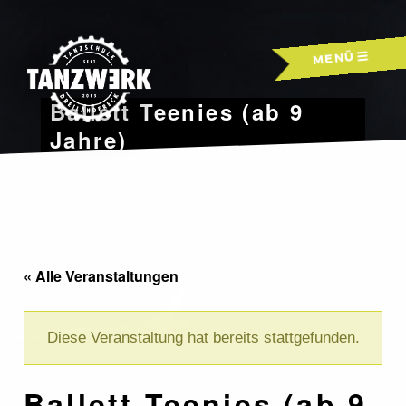
Skip
to
MENÜ
content
Ballett Teenies (ab 9
Jahre)
« Alle Veranstaltungen
Diese Veranstaltung hat bereits stattgefunden.
Ballett Teenies (ab 9