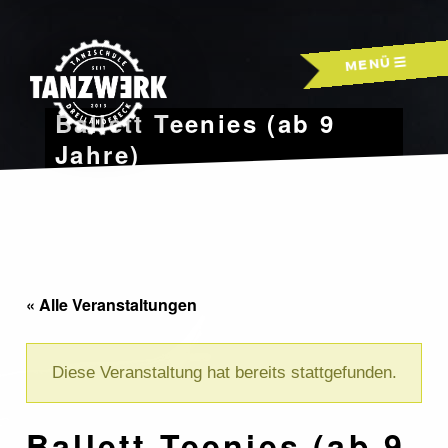
Skip
to
MENÜ
content
Ballett Teenies (ab 9
Jahre)
« Alle Veranstaltungen
Diese Veranstaltung hat bereits stattgefunden.
Ballett Teenies (ab 9