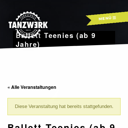
Skip
to
MENÜ
content
Ballett Teenies (ab 9
Jahre)
« Alle Veranstaltungen
Diese Veranstaltung hat bereits stattgefunden.
Ballett Teenies (ab 9