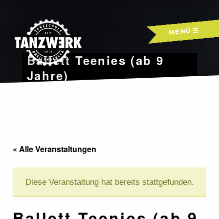
Skip
to
MENÜ
content
Ballett Teenies (ab 9
Jahre)
« Alle Veranstaltungen
Diese Veranstaltung hat bereits stattgefunden.
Ballett Teenies (ab 9