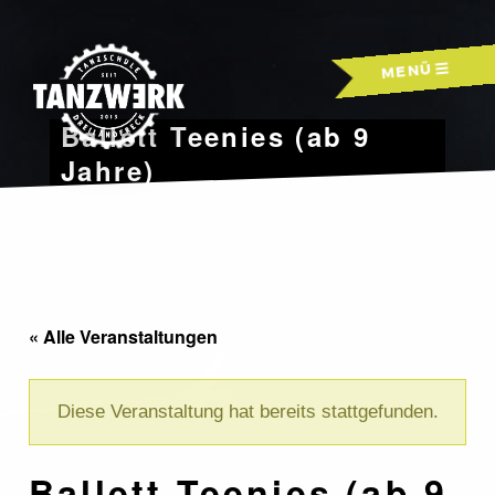
Skip
to
MENÜ
content
Ballett Teenies (ab 9
Jahre)
« Alle Veranstaltungen
Diese Veranstaltung hat bereits stattgefunden.
Ballett Teenies (ab 9