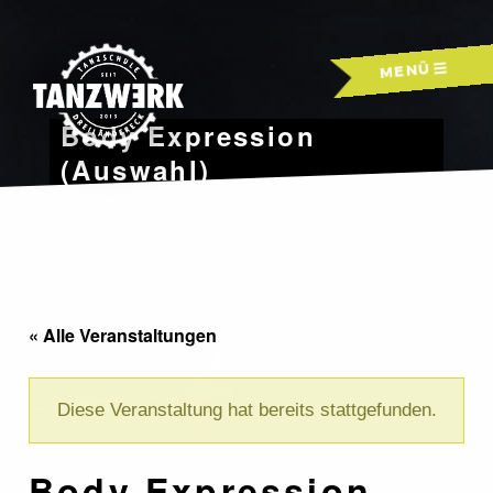
Skip
to
MENÜ
content
Body Expression
(Auswahl)
« Alle Veranstaltungen
Diese Veranstaltung hat bereits stattgefunden.
Body Expression