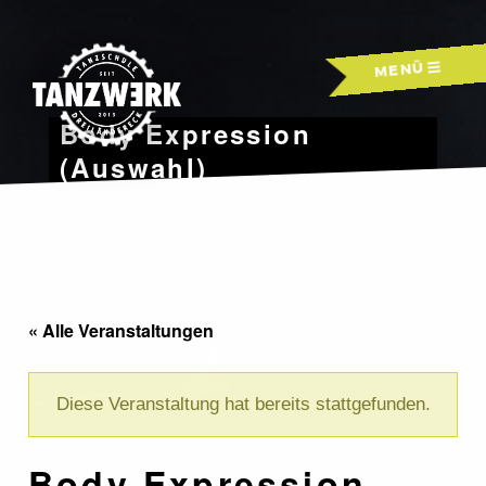
Skip
to
MENÜ
content
Body Expression
(Auswahl)
« Alle Veranstaltungen
Diese Veranstaltung hat bereits stattgefunden.
Body Expression