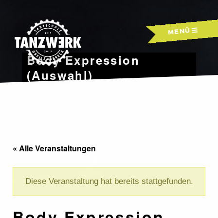
Skip
to
MENÜ
content
Body Expression
(Auswahl)
« Alle Veranstaltungen
Diese Veranstaltung hat bereits stattgefunden.
Body Expression