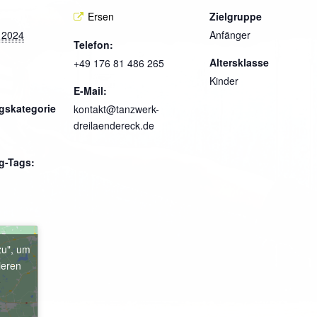
Ersen
Zielgruppe
 2024
Anfänger
Telefon:
Altersklasse
+49 176 81 486 265
Kinder
E-Mail:
gskategorie
kontakt@tanzwerk-
dreilaendereck.de
g-Tags:
zu", um
ieren
e