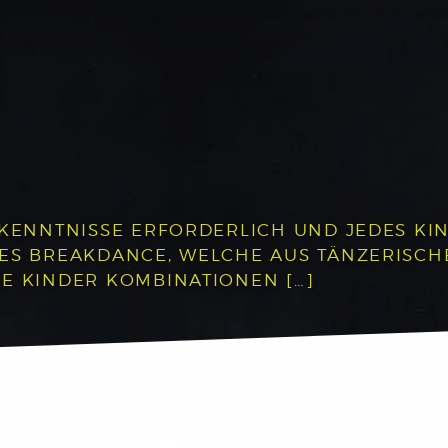
RKENNTNISSE ERFORDERLICH UND JEDES KIN
DES BREAKDANCE, WELCHE AUS TÄNZERISC
E KINDER KOMBINATIONEN […]