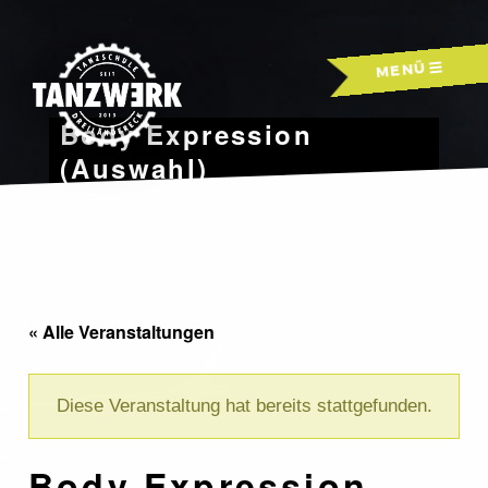
Skip
to
MENÜ
content
Body Expression
(Auswahl)
« Alle Veranstaltungen
Diese Veranstaltung hat bereits stattgefunden.
Body Expression