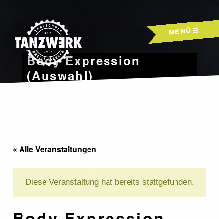
Skip
to
MENÜ
content
Body Expression
(Auswahl)
« Alle Veranstaltungen
Diese Veranstaltung hat bereits stattgefunden.
Body Expression