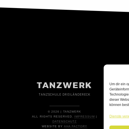
TANZWERK
Um dir ein o
Geräteinfor
Technologien
TANZSCHULE DREILÄNDERECK
dieser Websi
können best
© 2026 | TANZWERK
Dienste ver
ALL RIGHTS RESERVED.
IMPRESSUM
|
DATENSCHUTZ
WEBSITE BY
AHA FACTORY