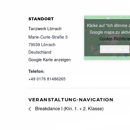
STANDORT
Klicke auf "Ich stimme 
Tanzwerk Lörrach
Google maps zu aktiv
Marie-Curie-Straße 3
Cookie-Richtlini
79539
Lörrach
Ich stimme zu
Deutschland
Google Karte anzeigen
Telefon:
+49 0176 81486265
VERANSTALTUNG-NAVIGATION
Breakdance I (Kin. 1. + 2. Klasse)