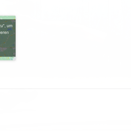
zu", um
ieren
e