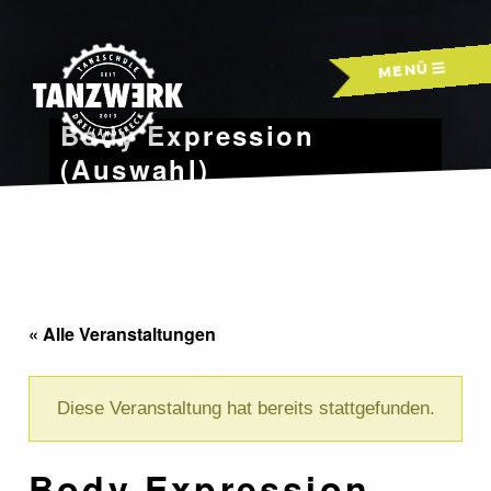
Skip
to
MENÜ
content
Body Expression
(Auswahl)
« Alle Veranstaltungen
Diese Veranstaltung hat bereits stattgefunden.
Body Expression