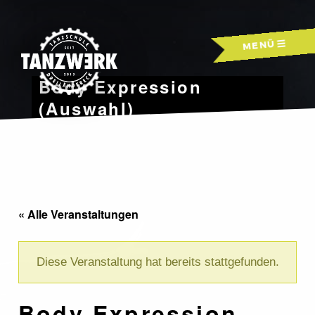
Skip
to
MENÜ
content
Body Expression
(Auswahl)
« Alle Veranstaltungen
Diese Veranstaltung hat bereits stattgefunden.
Body Expression