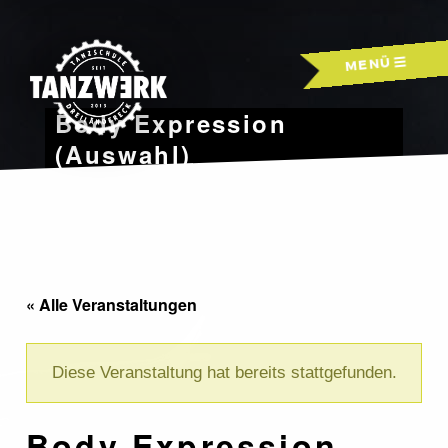
Skip
to
MENÜ
content
Body Expression
(Auswahl)
« Alle Veranstaltungen
Diese Veranstaltung hat bereits stattgefunden.
Body Expression