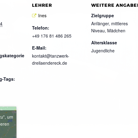
LEHRER
WEITERE ANGABE
Ines
Zielgruppe
24
Anfänger, mittleres
Telefon:
Niveau, Mädchen
+49 176 81 486 265
Altersklasse
E-Mail:
Jugendliche
gskategorie
kontakt@tanzwerk-
dreilaendereck.de
g-Tags:
zu", um
ieren
e