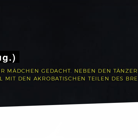
ug.)
 FÜR MÄDCHEN GEDACHT. NEBEN DEN TÄNZE
L MIT DEN AKROBATISCHEN TEILEN DES BR