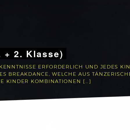
. + 2. Klasse)
RKENNTNISSE ERFORDERLICH UND JEDES KIN
DES BREAKDANCE, WELCHE AUS TÄNZERISC
E KINDER KOMBINATIONEN […]