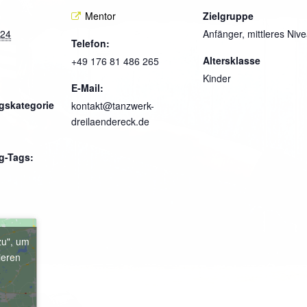
Mentor
Zielgruppe
024
Anfänger, mittleres Niv
Telefon:
Altersklasse
+49 176 81 486 265
Kinder
E-Mail:
gskategorie
kontakt@tanzwerk-
dreilaendereck.de
g-Tags:
zu", um
ieren
e