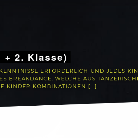
. + 2. Klasse)
RKENNTNISSE ERFORDERLICH UND JEDES KIN
DES BREAKDANCE, WELCHE AUS TÄNZERISC
E KINDER KOMBINATIONEN […]