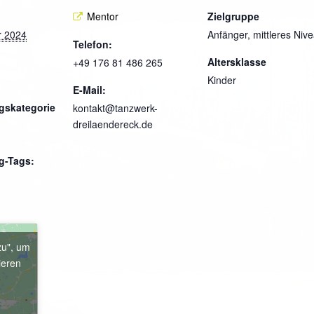
Mentor
Zielgruppe
r 2024
Anfänger, mittleres Niv
Telefon:
Altersklasse
+49 176 81 486 265
Kinder
E-Mail:
gskategorie
kontakt@tanzwerk-
dreilaendereck.de
g-Tags:
zu", um
ieren
e