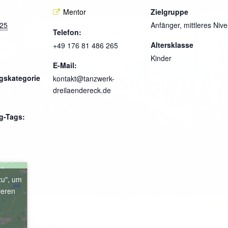
Mentor
Zielgruppe
025
Anfänger, mittleres Niv
Telefon:
Altersklasse
+49 176 81 486 265
Kinder
E-Mail:
gskategorie
kontakt@tanzwerk-
dreilaendereck.de
g-Tags:
zu", um
ieren
e