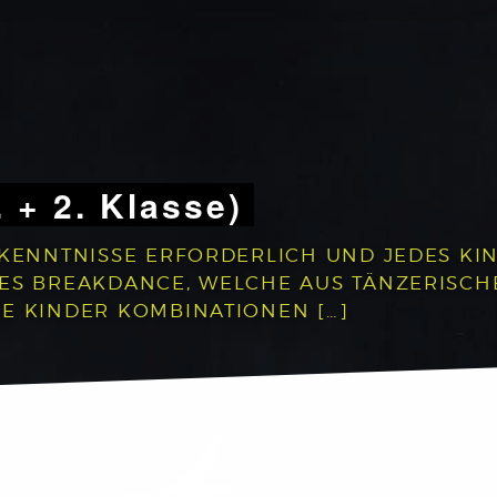
. + 2. Klasse)
RKENNTNISSE ERFORDERLICH UND JEDES KIN
DES BREAKDANCE, WELCHE AUS TÄNZERISC
E KINDER KOMBINATIONEN […]