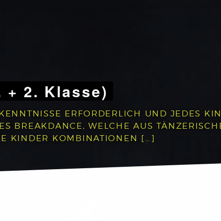
. + 2. Klasse)
RKENNTNISSE ERFORDERLICH UND JEDES KIN
DES BREAKDANCE, WELCHE AUS TÄNZERISC
E KINDER KOMBINATIONEN […]