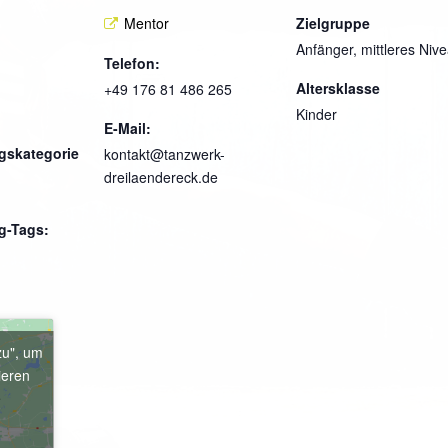
Mentor
Zielgruppe
Anfänger, mittleres Niv
Telefon:
Altersklasse
+49 176 81 486 265
Kinder
E-Mail:
gskategorie
kontakt@tanzwerk-
dreilaendereck.de
g-Tags:
zu", um
ieren
e