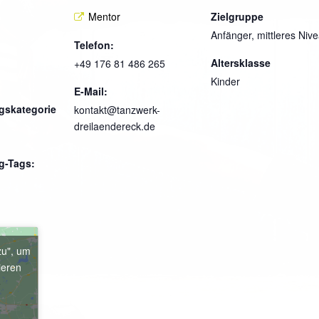
Mentor
Zielgruppe
Anfänger, mittleres Niv
Telefon:
Altersklasse
+49 176 81 486 265
Kinder
E-Mail:
gskategorie
kontakt@tanzwerk-
dreilaendereck.de
g-Tags:
zu", um
ieren
e