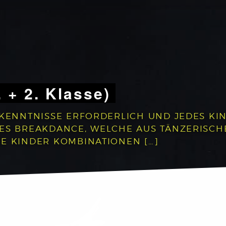
. + 2. Klasse)
RKENNTNISSE ERFORDERLICH UND JEDES KIN
DES BREAKDANCE, WELCHE AUS TÄNZERISC
E KINDER KOMBINATIONEN […]