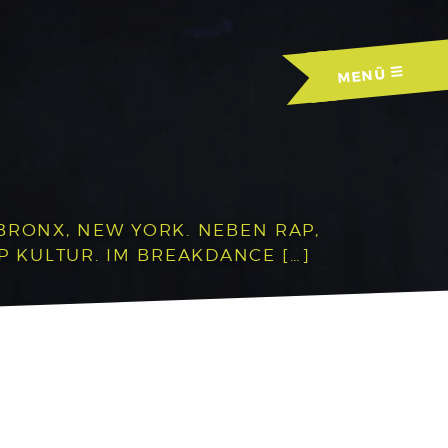
MENÜ
BRONX, NEW YORK. NEBEN RAP,
P KULTUR. IM BREAKDANCE […]