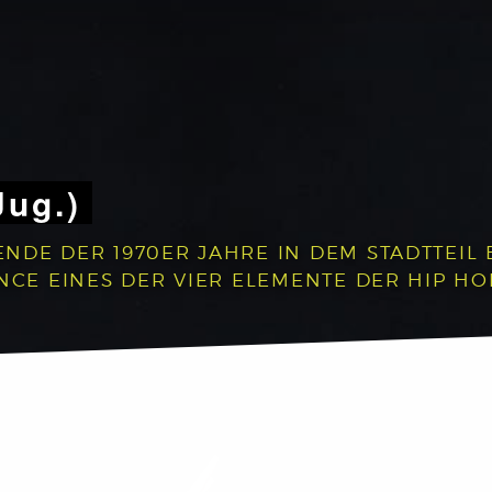
Jug.)
NDE DER 1970ER JAHRE IN DEM STADTTEIL 
NCE EINES DER VIER ELEMENTE DER HIP HO