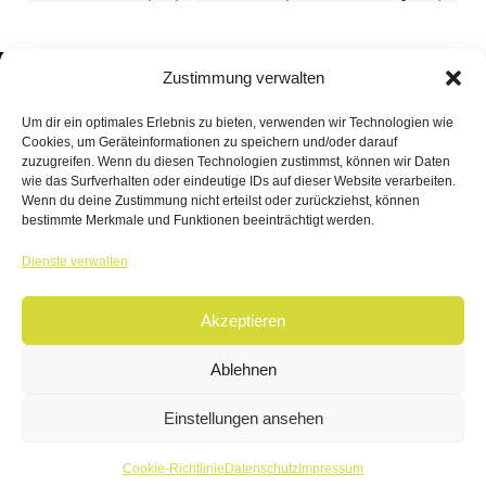
Zustimmung verwalten
Um dir ein optimales Erlebnis zu bieten, verwenden wir Technologien wie
Cookies, um Geräteinformationen zu speichern und/oder darauf
zuzugreifen. Wenn du diesen Technologien zustimmst, können wir Daten
wie das Surfverhalten oder eindeutige IDs auf dieser Website verarbeiten.
Wenn du deine Zustimmung nicht erteilst oder zurückziehst, können
bestimmte Merkmale und Funktionen beeinträchtigt werden.
TANZWERK
Dienste verwalten
TANZSCHULE DREILÄNDERECK
Akzeptieren
© 2026 | TANZWERK
ALL RIGHTS RESERVED.
IMPRESSUM
|
Ablehnen
DATENSCHUTZ
WEBSITE BY
AHA FACTORY
Einstellungen ansehen
Cookie-Richtlinie
Datenschutz
Impressum