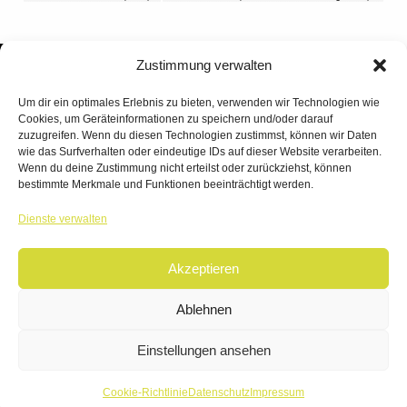
Zustimmung verwalten
Um dir ein optimales Erlebnis zu bieten, verwenden wir Technologien wie
Cookies, um Geräteinformationen zu speichern und/oder darauf
zuzugreifen. Wenn du diesen Technologien zustimmst, können wir Daten
wie das Surfverhalten oder eindeutige IDs auf dieser Website verarbeiten.
Wenn du deine Zustimmung nicht erteilst oder zurückziehst, können
bestimmte Merkmale und Funktionen beeinträchtigt werden.
TANZWERK
Dienste verwalten
TANZSCHULE DREILÄNDERECK
Akzeptieren
© 2026 | TANZWERK
ALL RIGHTS RESERVED.
IMPRESSUM
|
Ablehnen
DATENSCHUTZ
WEBSITE BY
AHA FACTORY
Einstellungen ansehen
Cookie-Richtlinie
Datenschutz
Impressum