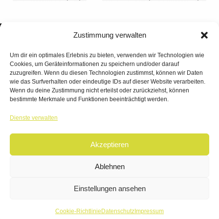
Zustimmung verwalten
Um dir ein optimales Erlebnis zu bieten, verwenden wir Technologien wie
Cookies, um Geräteinformationen zu speichern und/oder darauf
zuzugreifen. Wenn du diesen Technologien zustimmst, können wir Daten
wie das Surfverhalten oder eindeutige IDs auf dieser Website verarbeiten.
Wenn du deine Zustimmung nicht erteilst oder zurückziehst, können
bestimmte Merkmale und Funktionen beeinträchtigt werden.
TANZWERK
Dienste verwalten
TANZSCHULE DREILÄNDERECK
Akzeptieren
© 2026 | TANZWERK
ALL RIGHTS RESERVED.
IMPRESSUM
|
Ablehnen
DATENSCHUTZ
WEBSITE BY
AHA FACTORY
Einstellungen ansehen
Cookie-Richtlinie
Datenschutz
Impressum