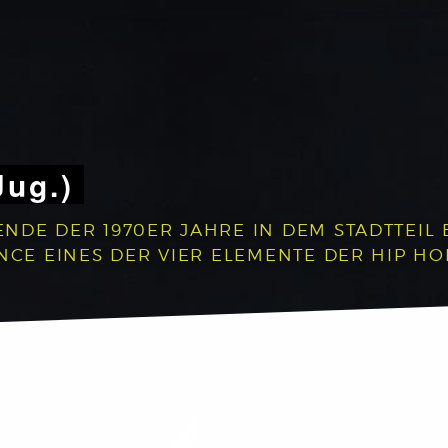
Jug.)
NDE DER 1970ER JAHRE IN DEM STADTTEIL 
NCE EINES DER VIER ELEMENTE DER HIP HO