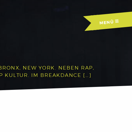
MENÜ
BRONX, NEW YORK. NEBEN RAP,
P KULTUR. IM BREAKDANCE […]