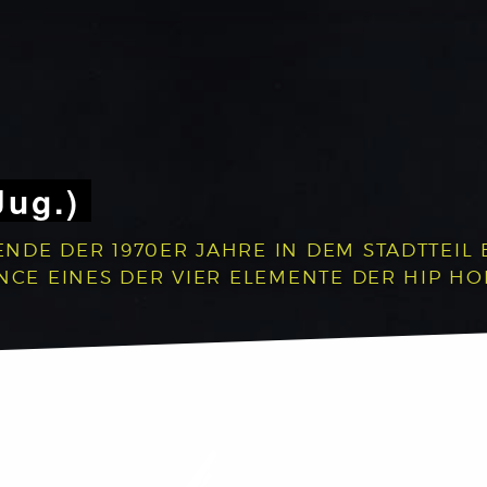
Jug.)
NDE DER 1970ER JAHRE IN DEM STADTTEIL 
NCE EINES DER VIER ELEMENTE DER HIP HO