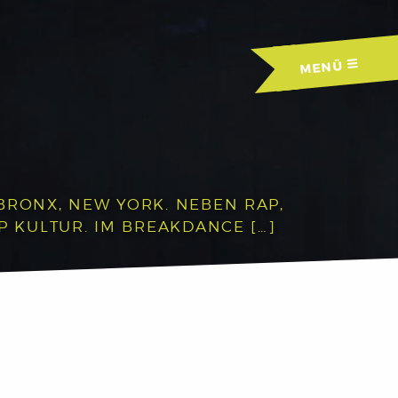
MENÜ
BRONX, NEW YORK. NEBEN RAP,
P KULTUR. IM BREAKDANCE […]