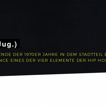
Jug.)
NDE DER 1970ER JAHRE IN DEM STADTTEIL 
NCE EINES DER VIER ELEMENTE DER HIP HO