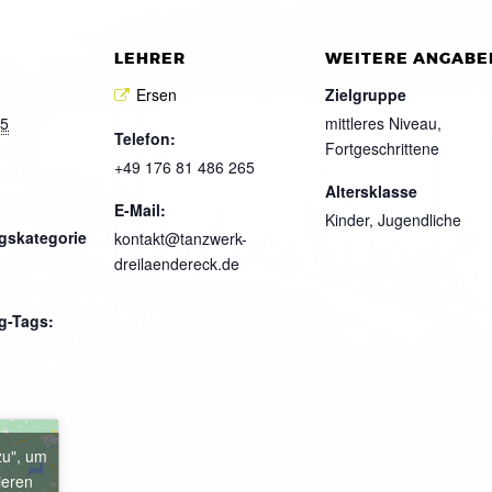
LEHRER
WEITERE ANGABE
Ersen
Zielgruppe
25
mittleres Niveau,
Telefon:
Fortgeschrittene
+49 176 81 486 265
Altersklasse
E-Mail:
Kinder, Jugendliche
gskategorie
kontakt@tanzwerk-
dreilaendereck.de
g-Tags:
zu", um
ieren