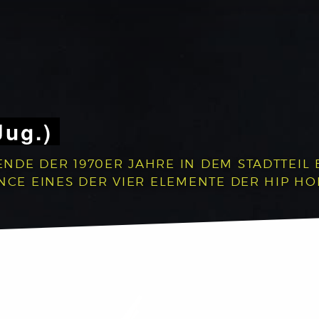
Jug.)
NDE DER 1970ER JAHRE IN DEM STADTTEIL 
NCE EINES DER VIER ELEMENTE DER HIP HO