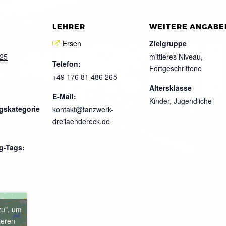
LEHRER
WEITERE ANGABE
Ersen
Zielgruppe
025
mittleres Niveau,
Telefon:
Fortgeschrittene
+49 176 81 486 265
Altersklasse
E-Mail:
Kinder, Jugendliche
gskategorie
kontakt@tanzwerk-
dreilaendereck.de
g-Tags:
zu", um
ieren