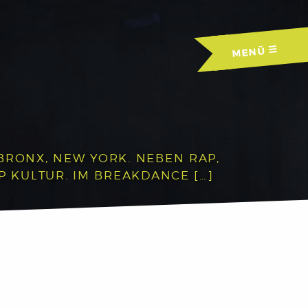
MENÜ
BRONX, NEW YORK. NEBEN RAP,
P KULTUR. IM BREAKDANCE […]