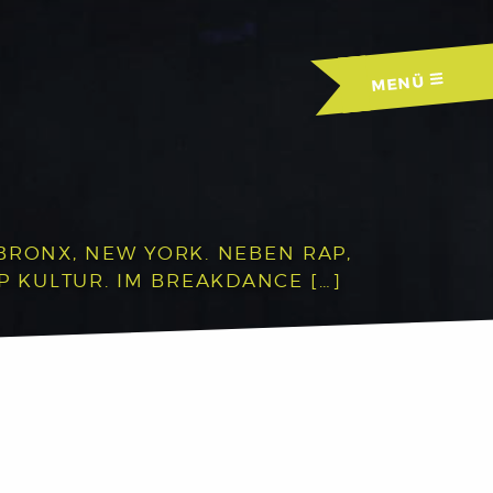
MENÜ
BRONX, NEW YORK. NEBEN RAP,
P KULTUR. IM BREAKDANCE […]