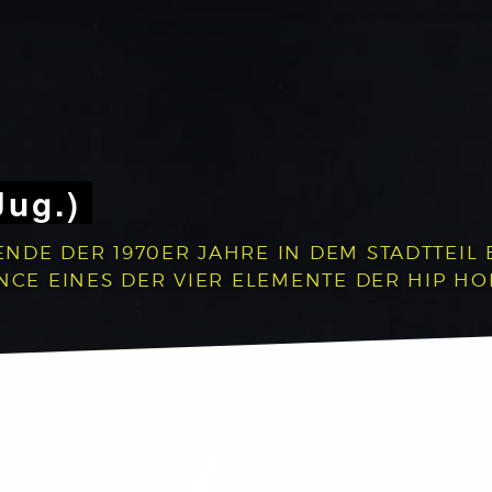
Jug.)
NDE DER 1970ER JAHRE IN DEM STADTTEIL 
NCE EINES DER VIER ELEMENTE DER HIP HO