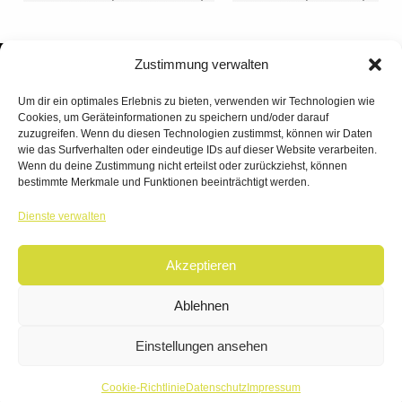
Zustimmung verwalten
Um dir ein optimales Erlebnis zu bieten, verwenden wir Technologien wie
Cookies, um Geräteinformationen zu speichern und/oder darauf
zuzugreifen. Wenn du diesen Technologien zustimmst, können wir Daten
wie das Surfverhalten oder eindeutige IDs auf dieser Website verarbeiten.
Wenn du deine Zustimmung nicht erteilst oder zurückziehst, können
bestimmte Merkmale und Funktionen beeinträchtigt werden.
TANZWERK
Dienste verwalten
TANZSCHULE DREILÄNDERECK
Akzeptieren
© 2026 | TANZWERK
ALL RIGHTS RESERVED.
IMPRESSUM
|
Ablehnen
DATENSCHUTZ
WEBSITE BY
AHA FACTORY
Einstellungen ansehen
Cookie-Richtlinie
Datenschutz
Impressum