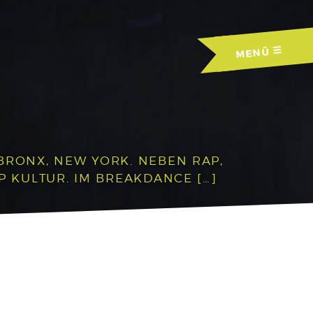
MENÜ
BRONX, NEW YORK. NEBEN RAP,
P KULTUR. IM BREAKDANCE […]