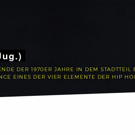
Jug.)
NDE DER 1970ER JAHRE IN DEM STADTTEIL 
NCE EINES DER VIER ELEMENTE DER HIP HO